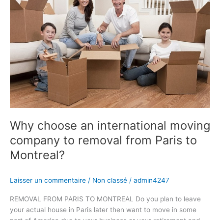
an
international
moving
company
to
removal
from
Paris
to
Montreal?
Why choose an international moving
company to removal from Paris to
Montreal?
Laisser un commentaire
/
Non classé
/
admin4247
REMOVAL FROM PARIS TO MONTREAL Do you plan to leave
your actual house in Paris later then want to move in some