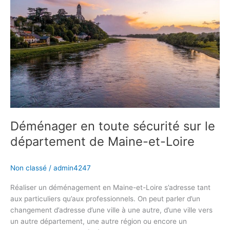
sécurité
sur
le
département
de
Maine-
et-
Loire
Déménager en toute sécurité sur le
département de Maine-et-Loire
Non classé
/
admin4247
Réaliser un déménagement en Maine-et-Loire s’adresse tant
aux particuliers qu’aux professionnels. On peut parler d’un
changement d’adresse d’une ville à une autre, d’une ville vers
un autre département, une autre région ou encore un