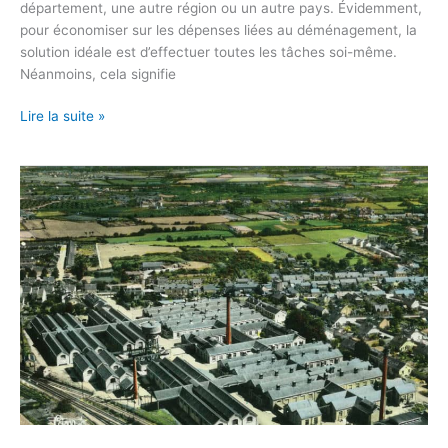
département, une autre région ou un autre pays. Évidemment,
pour économiser sur les dépenses liées au déménagement, la
solution idéale est d’effectuer toutes les tâches soi-même.
Néanmoins, cela signifie
Lire la suite »
Déménageur
qualifié
pour
déménager
sur
la
commune
de
Trélazé