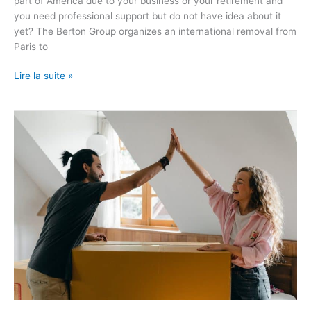
part of America due to your business or your retirement and
you need professional support but do not have idea about it
yet? The Berton Group organizes an international removal from
Paris to
Lire la suite »
Vous
prévoyez
de
vendre
votre
bien
mais
vous
ne
savez
pas
quand
déménager