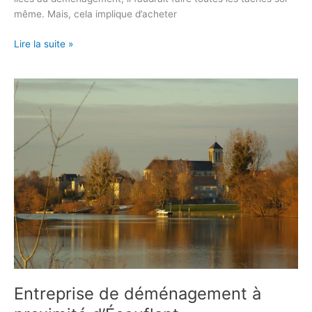
même. Mais, cela implique d’acheter
Lire la suite »
Entreprise
de
déménagement
à
proximité
d’Écouflant
Entreprise de déménagement à