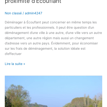
proximité d’Écouflant
Non classé
/
admin4247
Déménager à Écouflant peut concerner en même temps les
particuliers et les professionnels. Il peut être question d’un
déménagement d’une ville à une autre, d’une ville vers un autre
département, une autre région mais aussi un changement
d’adresse vers un autre pays. Évidemment, pour économiser
sur les frais de déménagement, la solution idéale est
d’effectuer
Lire la suite »
Trouver
un
spécialiste
du
déménagement
pour