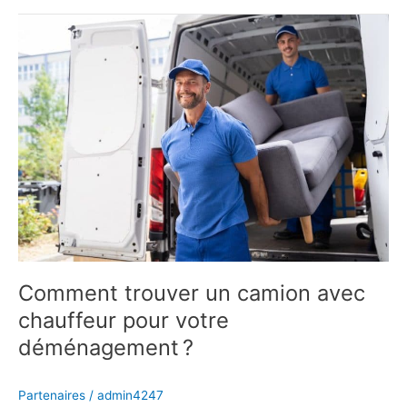
Comment
trouver
un
camion
avec
chauffeur
pour
votre
déménagement ?
Comment trouver un camion avec
chauffeur pour votre
déménagement ?
Partenaires
/
admin4247