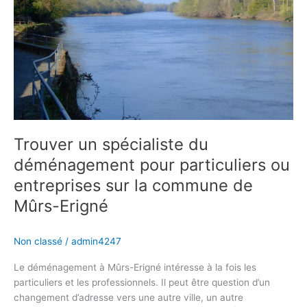
particuliers
ou
entreprises
sur
la
commune
de
Mûrs-
Erigné
Trouver un spécialiste du
déménagement pour particuliers ou
entreprises sur la commune de
Mûrs-Erigné
Non classé
/
admin4247
Le déménagement à Mûrs-Erigné intéresse à la fois les
particuliers et les professionnels. Il peut être question d’un
changement d’adresse vers une autre ville, un autre