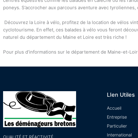
centres équestres comme les balades en calèche ou les rand
poneys. S’accrocher aux parcours aventure avec tyroliennes, c
Découvrez la Loire à vélo, profitez de la location de vélos vin
cyclotourisme. En effet, ces balades à vélo vous feront décou
naturel du département du Maine et Loire est très riche !
Pour plus d’informations sur le département de Maine-et-Loir
LIen Utiles
Accueil
Entreprise
Particulier
International
QUALITÉ ET RÉACTIVITÉ