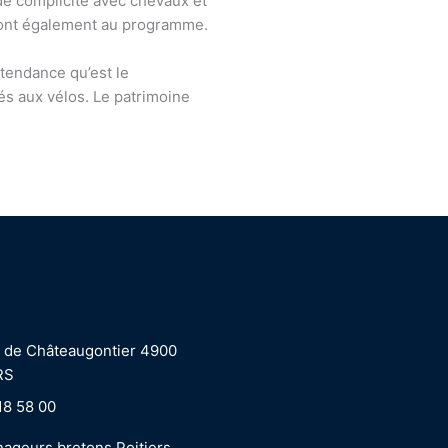
e complicité avec chevaux et
seront également au programme.
 tendance qu’est le
és aux vélos. Le patrimoine
 de Châteaugontier 4900
RS
18 58 00
ageurs bretons Poitiers