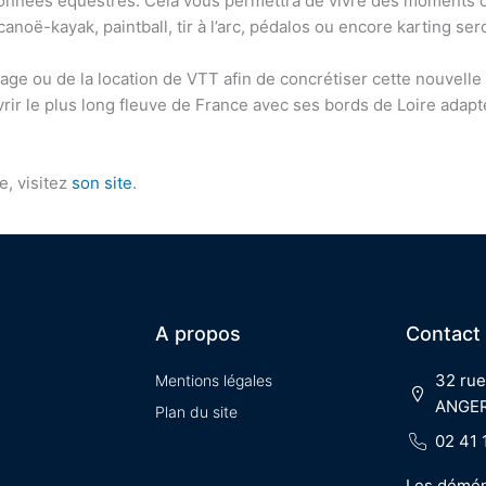
onnées équestres. Cela vous permettra de vivre des moments d
anoë-kayak, paintball, tir à l’arc, pédalos ou encore karting 
tage ou de la location de VTT afin de concrétiser cette nouvelle
vrir le plus long fleuve de France avec ses bords de Loire adapt
e, visitez
son site
.
A propos
Contact
32 rue
Mentions légales
ANGE
Plan du site
02 41 
Les démén