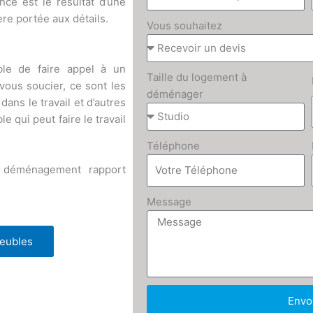
ce est le résultat d’une
ère portée aux détails.
Vous souhaitez
ble de faire appel à un
Taille du logement à
vous soucier, ce sont les
déménager
ans le travail et d’autres
 qui peut faire le travail
Téléphone
e déménagement rapport
Message
meubles
Envo