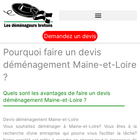
Aller
au
contenu
Demandez un devis
Pourquoi faire un devis
déménagement Maine-et-Loire
?
Quels sont les avantages de faire un devis
déménagement Maine-et-Loire ?
Devis déménagement Maine-et-Loire
Vous souhaitez déménager à Maine-et-Loire? Vous êtes à la
recherche d’une entreprise qui pourra vous faciliter la tâche?
Notre société est prête à prendre en charge tout le processus de